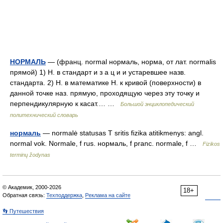
НОРМАЛЬ
— (франц. normal нормаль, норма, от лат. normalis
прямой) 1) Н. в стандарт и з а ц и и устаревшее назв.
стандарта. 2) Н. в математике Н. к кривой (поверхности) в
данной точке наз. прямую, проходящую через эту точку и
перпендикулярную к касат.… …
Большой энциклопедический
политехнический словарь
нормаль
— normalė statusas T sritis fizika atitikmenys: angl.
normal vok. Normale, f rus. нормаль, f pranc. normale, f …
Fizikos
terminų žodynas
© Академик, 2000-2026
18+
Обратная связь:
Техподдержка
,
Реклама на сайте
👣 Путешествия